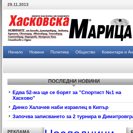
29.11.2013
Начало
Новини
Политика
Общество
Коментари и А
ПОСЛЕДНИ НОВИНИ
Едва 52-ма ще се борят за "Спортист №1 на
Хасково"
Динко Халачев наби израелец в Кипър
Започва записването за 2 турнира в Димитровгр
РЕКЛАМА