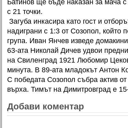
Батинов ще бъде наказан за мача с
с 21 точки.
Загуба инкасира като гост и отбор
надиграни с 1:3 от Созопол, който 
група. Иван Янчев изведе домакинит
63-ата Николай Дичев удвои предни
на Свиленград 1921 Любомир Цеков 
минута. В 89-ата младокът Антон К
С победата Созопол събра актив от 
върха. Тимът на Димитровград е 15-
Добави коментар