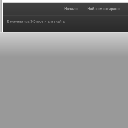
Начало
Най-коментирано
В момента има 340 посетителя в сайта