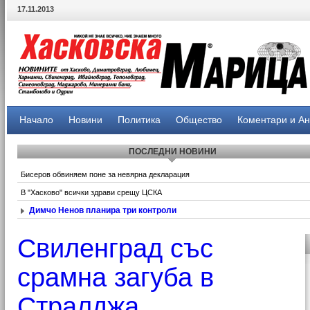
17.11.2013
Начало
Новини
Политика
Общество
Коментари и А
ПОСЛЕДНИ НОВИНИ
Бисеров обвиняем поне за невярна декларация
В "Хасково" всички здрави срещу ЦСКА
Димчо Ненов планира три контроли
Свиленград със
срамна загуба в
Стралджа