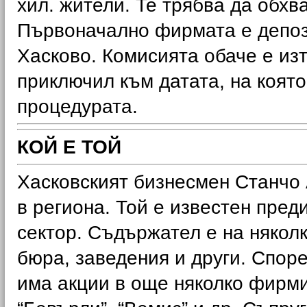
хил. жители. Те трябва да обхв
Първоначално фирмата е депоз
Хасково. Комисията обаче е изт
приключил към датата, на която
процедурата.
КОЙ Е ТОЙ
Хасковският бизнесмен Станчо 
в региона. Той е известен пред
сектор. Съдържател е на няколк
бюра, заведения и други. Спор
има акции в още няколко фирми 