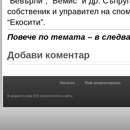
“Бевърли”, “Вемис” и др. Съпру
собственик и управител на спо
“Екосити”.
Повече по темата – в следв
Добави коментар
Начало
Най-коментирано
В момента има 559 посетителя в сайта