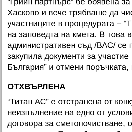
“Грийн партнърс” бе обявена з
Хасково и вече трябваше да чи
участниците в процедурата – “
на заповедта на кмета. В това
административен съд /ВАС/ се 
закупила документи за участие
България” и отмени поръчката, 
ОТХВЪРЛЕНА
“Титан АС” е отстранена от кон
неизпълнение на едно от услов
договора за сметопочистване, о