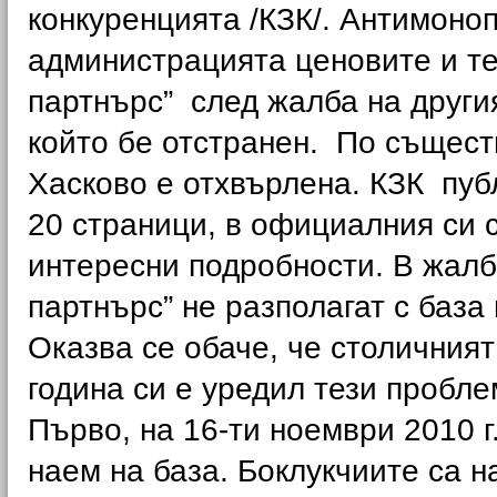
конкуренцията /КЗК/. Антимоноп
администрацията ценовите и те
партнърс” след жалба на другия
който бе отстранен. По същест
Хасково е отхвърлена. КЗК пуб
20 страници, в официалния си са
интересни подробности. В жалба
партнърс” не разполагат с база
Оказва се обаче, че столичният
година си е уредил тези пробле
Първо, на 16-ти ноември 2010 г
наем на база. Боклукчиите са н