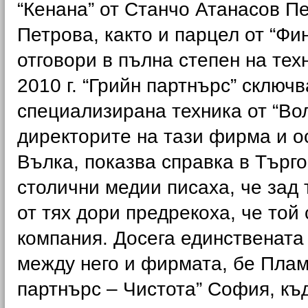
“Кенана” от Станчо Атанасов П
Петрова, както и парцел от “Фин
отговори в пълна степен на тех
2010 г. “Грийн партнърс” сключ
специализирана техника от “Во
директорите на тази фирма и о
Вълка, показва справка в Търг
столични медии писаха, че зад 
от тях дори предрекоха, че той
компания. Досега единствената
между него и фирмата, бе Плам
партнърс – Чистота” София, къ