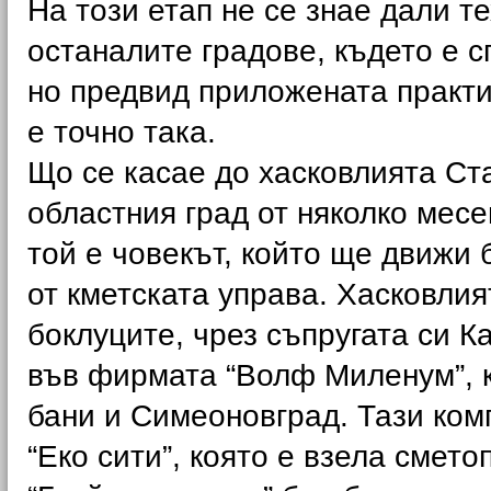
На този етап не се знае дали т
останалите градове, където е с
но предвид приложената практи
е точно така.
Що се касае до хасковлията Ст
областния град от няколко мес
той е човекът, който ще движи
от кметската управа. Хасковлия
боклуците, чрез съпругата си К
във фирмата “Волф Миленум”, 
бани и Симеоновград. Тази ком
“Еко сити”, която е взела смет