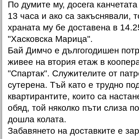
По думите му, досега канчетата
13 часа и ако са закъснявали, т
храната му бе доставена в 14.2
"Хасковска Марица".
Бай Димчо е дългогодишен потр
живее на втория етаж в коопер
"Спартак". Служителите от патр
сутерена. Тъй като е трудно п
квартирантите, които са настан
обяд, той няколко пъти слиза п
дошла колата.
Забавянето на доставките е за