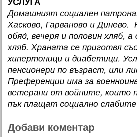
УСЛУГА
Домашният социален патрона
Хасково, Гарваново и Динево. 
обяд, вечеря и половин хляб, а
хляб. Храната се приготвя съ
хипертоници и диабетици. Усл
пенсионери по възраст, или ли
Преференции има за военноин
ветерани от войните, които 
пък плащат социално слабите,
Добави коментар