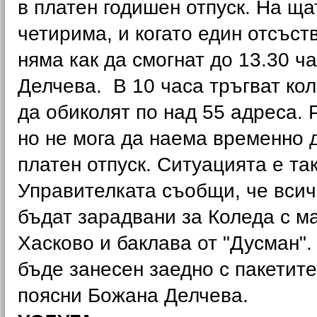
в платен годишен отпуск. На щ
четирима, и когато един отсъст
няма как да смогнат до 13.30 ч
Делчева. В 10 часа тръгват кол
да обиколят по над 55 адреса. 
но не мога да наема временно 
платен отпуск. Ситуацията е та
Управителката съобщи, че всич
бъдат зарадвани за Коледа с м
Хасково и баклава от "Дусман"
бъде занесен заедно с пакетите
поясни Божана Делчева.