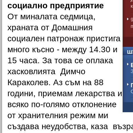
социално предприятие
к
От миналата седмица,
храната от Домашния
социален патронаж пристига
много късно - между 14.30 и
Ш
15 часа. За това се оплака
хасковлията Димчо
Караколев. Аз съм на 88
години, приемам лекарства и
всяко по-голямо отклонение
от хранителния режим ми
създава неудобства, каза възр