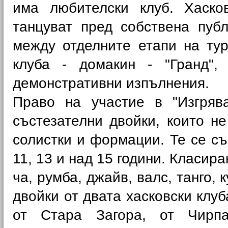
има любителски клуб. Хаско
танцуват пред собствена публ
между отделните етапи на ту
клуба - домакин - "Гранд",
демонстративни изпълнения.
Право на участие в "Изгряв
състезателни двойки, които н
солистки и формации. Те се със
11, 13 и над 15 години. Класир
ча, румба, джайв, валс, танго,
двойки от двата хасковски клуб
от Стара Загора, от Чирпа