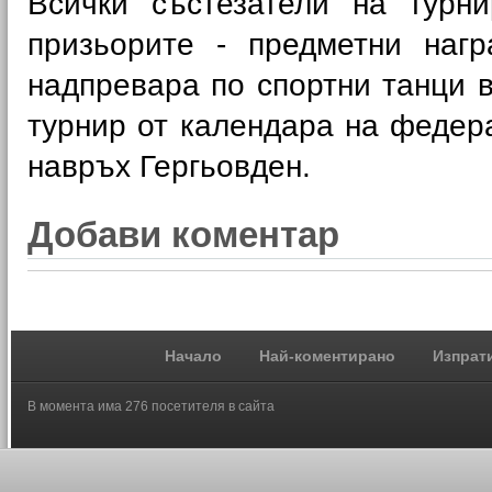
Всички състезатели на турн
призьорите - предметни наг
надпревара по спортни танци 
турнир от календара на федерац
навръх Гергьовден.
Добави коментар
Начало
Най-коментирано
Изпрат
В момента има 276 посетителя в сайта