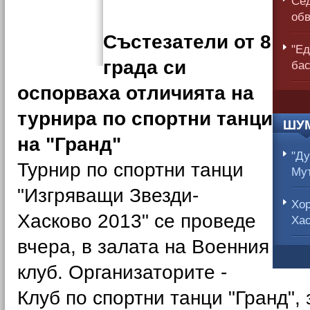
Сед
обв
Състезатели от 8
"Ед
града си
бас
оспорваха отличията на
турнира по спортни танци
ШУМ
на "Гранд"
"Ду
Турнир по спортни танци
Мут
"Изгряващи Звезди-
Хор
Хасково 2013" се проведе
Хас
вчера, в залата на Военния
клуб. Организаторите -
Клуб по спортни танци "Гранд"