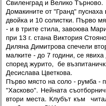
Свиленград и Велико Търново.
Домакините от "Гранд" пуснаха
двойка и 10 солистки. Първо мяс
- и в трите стила, завоюва Мар
при 13 г. стана Виктория Стоян
Диляна Димитрова спечели втори
малките - до 7 години, се явиха
според журито, бе възпитаничк
Десислава Цветкова.
Първо място на соло - румба - 
"Хасково". Нейната съотборнич
втори места. Клубът към чита