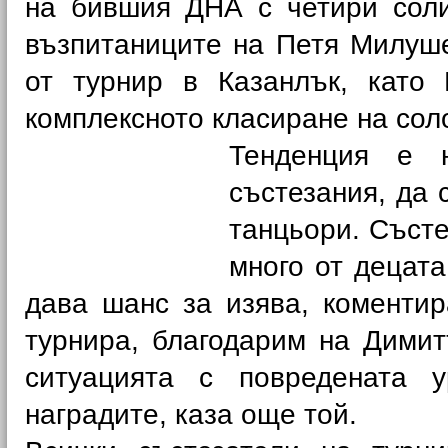
на бившия ДНА с четири соли
възпитаниците на Петя Милуше
от турнир в Казанлък, като
комплексното класиране на соло 
Тенденция е 
състезания, да 
танцьори. Състе
много от децата
дава шанс за изява, коменти
турнира, благодарим на Димит
ситуацията с повредената 
наградите, каза още той.