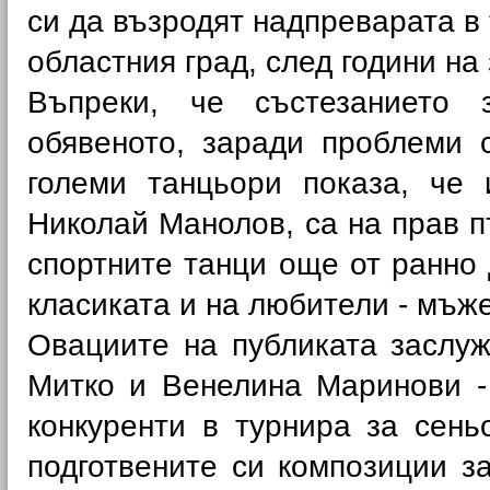
си да възродят надпреварата в 
областния град, след години на
Въпреки, че състезанието 
обявеното, заради проблеми 
големи танцьори показа, че
Николай Манолов, са на прав п
спортните танци още от ранно 
класиката и на любители - мъже
Овациите на публиката заслуж
Митко и Венелина Маринови - 
конкуренти в турнира за сень
подготвените си композиции з