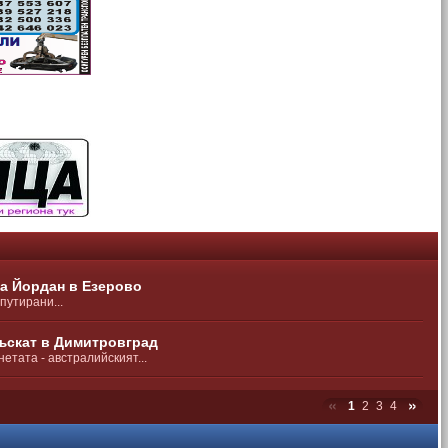
а Йордан в Езерово
путирани...
ъскат в Димитровград
етата - австралийският...
1
2
3
4