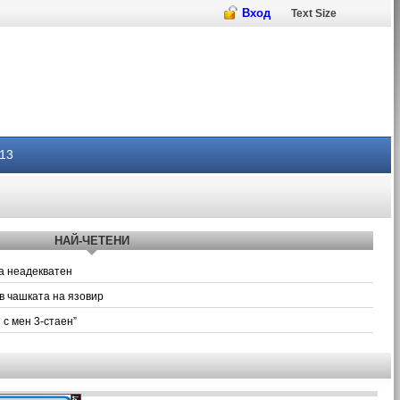
Вход
Text Size
13
НАЙ-ЧЕТЕНИ
ва неадекватен
в чашката на язовир
 с мен 3-стаен”