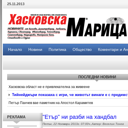
25.11.2013
Начало
Новини
Политика
Общество
Коментари и А
ПОСЛЕДНИ НОВИНИ
Хасковска област не е привлекателна за живеене
Тийнейджъри показаха с игри, че животът винаги е с предимс
Петър Панчев вае паметник на Апостол Карамитев
"Етър" ни разби на хандбал
РЕКЛАМА
Петък, 22 Ноември 2013г. 07:00ч.,Автор: Веселин Тонев