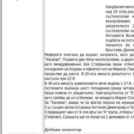
Хандбалистките 
над 20 гола раз
състезателки 
безпроблемно
унизителното 
състезателки н
Антоанета Вълк
съдбата на гост
Началото бе о
Кръстева, Донче
Реферите опитаха да върнат интригата, като д
"Хасково". Първите две бяха несполучливи, а друг
като междувременно Зоя Стефанова беше отбеля
попадения на Коцева и ефектен гол на Мирела Павл
продължи да расте. В 20-ата минута резултатът б
настъпи при 22:4!
В 40-ата минута шампионките вече водеха с 27:8, а
гостенките върнаха шест попадения срещу четири 
беше повече от убедително. Най-резултатна от "Ет
като трябва да се отбележи, че младата Мария Спи
За "Хасково", макар че за кратко играла на игрищ
Със същия актив останаха Антония Димитрова и Тен
Следващият мач от 9-тия кръг на "А" група, отборът
(Габрово). Срещата ще се играе на 1 декември от 14
Добави коментар