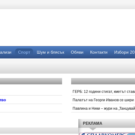
нализи
Спорт
Шум и блясък
Обяви
Контакти
Избори 20
ГЕРБ: 12 години стигат, кметът ста
тво
Палатът на Георги Иванов се шири 
Павлина и Ники – жури на „Танцувай
РЕКЛАМА