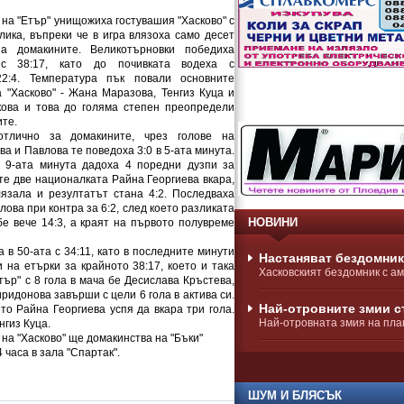
на "Етър" унищожиха гостувашия "Хасково" с
лика, въпреки че в игра влязоха само десет
на домакините. Великотърновки победиха
 с 38:17, като до почивката водеха с
22:4. Температура пък повали основните
а "Хасково" - Жана Маразова, Тенгиз Куца и
ова и това до голяма степен преопредели
ите.
тлично за домакините, чрез голове на
ва и Павлова те поведоха 3:0 в 5-ата минута.
о 9-ата минута дадоха 4 поредни дузпи за
ите две националката Райна Георгиева вкара,
зала и резултатът стана 4:2. Последваха
ова при контра за 6:2, след което разликата
НОВИНИ
е вече 14:3, а краят на първото полувреме
 в 50-ата с 34:11, като в последните минути
Настаняват бездомник
на етърки за крайното 38:17, което и така
Хасковският бездомник с ам
ър" с 8 гола в мача бе Десислава Кръстева,
ридонова завърши с цели 6 гола в актива си.
Най-отровните змии с
ето Райна Георгиева успя да вкара три гола.
Най-отровната змия на план
гиз Куца.
 на "Хасково" ще домакинства на "Бъки"
 часа в зала "Спартак".
ШУМ И БЛЯСЪК