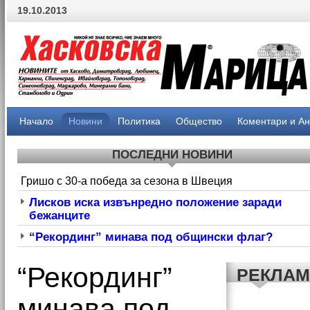
19.10.2013
Начало
Новини
Политика
Общество
Коментари и А
ПОСЛЕДНИ НОВИНИ
Гришо с 30-а победа за сезона в Швеция
Лисков иска извънредно положение заради
бежанците
“Рекординг” минава под общински флаг?
“Рекординг”
РЕКЛА
минава под