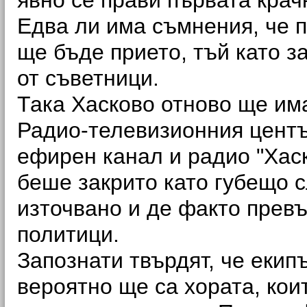
явно се прави първата крач
Едва ли има съмнения, че 
ще бъде прието, тъй като з
от съветници.
Така Хасково отново ще и
Радио-телевизионния центъ
ефирен канал и радио "Хас
беше закрито като губещо 
източвано и де факто прев
политици.
Запознати твърдят, че екип
вероятно ще са хората, кои