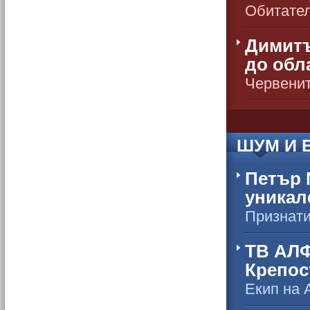
Обитател
Димитъ
до обл
Червенит
ШУМ И 
Петър 
уникал
Признати
ТВ АЛФ
Крепос
Екип на 