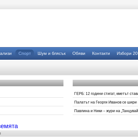
нализи
Спорт
Шум и блясък
Обяви
Контакти
Избори 20
ГЕРБ: 12 години стигат, кметът ста
Палатът на Георги Иванов се шири 
Павлина и Ники – жури на „Танцувай
земята
В