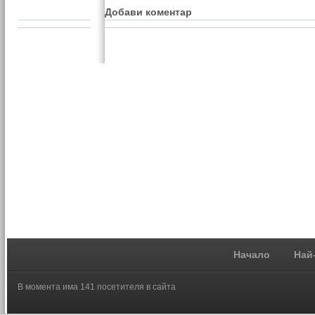
Добави коментар
Начало
Най
В момента има 141 посетителя в сайта