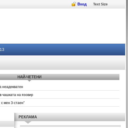
Вход
Text Size
13
НАЙ-ЧЕТЕНИ
ва неадекватен
в чашката на язовир
 с мен 3-стаен”
РЕКЛАМА