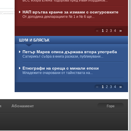
ВСС избра Елена Тодорова пред Иван Йорданов...
НАП врътва кранче за измами с осигуровките
JComments
От догодина декларациите № 1 и № 6 ще...
1
2
3
4
ШУМ И БЛЯСЪК
Петър Марев описа държава втора употреба
Сатирикът събра в книга разкази, публикувани...
Етнографи на среща с минали епохи
Младежите очаровани от тайнствата на...
1
2
3
4
и
Абонамент
Горе