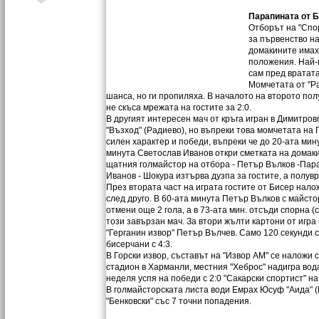
Парапината от Б
Отборът на "Спор
за първенство на
домакините имах
положения. Най-г
сам пред вратата
Момчетата от "Ра
шанса, но ги пропиляха. В началото на второто по
не скъса мрежата на гостите за 2:0.
В другият интересен мач от кръга игран в Димитров
"Възход" (Радиево), но въпреки това момчетата на 
силен характер и победи, въпреки че до 20-ата мин
минута Светослав Иванов откри сметката на домакин
щатния голмайстор на отбора - Петър Вълков -Парап
Иванов - Шокура изтърва дузпа за гостите, а полув
През втората част на играта гостите от Бисер нал
след друго. В 60-ата минута Петър Вълков с майсто
отмени още 2 гола, а в 73-ата мин. отсъди спорна (
този завързан мач. За втори жълти картони от игра
"Герганин извор" Петър Вълчев. Само 120 секунди 
бисерчани с 4:3.
В Горски извор, съставът на "Извор АМ" се наложи с
стадион в Харманли, местния "Хеброс" надигра водач
неделя успя на победи с 2:0 "Сакарски спортист" н
В голмайсторската листа води Емрах Юсуф "Аида" (К
"Бенковски" със 7 точни попадения.