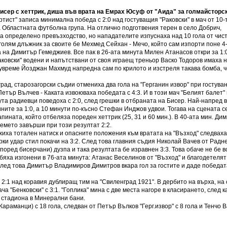
исер с хеттрик, диша във врата на Емрах Юсуф от "Аида" за голмайсторс
тист" записа минимална победа с 2:0 над гостуващия "Раковски" в мач от 10-
 Областната футболна група. На отлично подготвения терен в село Добрич,
а определено превъзходство, но нападателите изпуснаха над 10 гола от чис
олям длъжник за своите бе Мехмед Сейхан - Мечо, който сам изпорти поне 4-
 на Димитър Гемеджиев. Все пак в 26-ата минута Милен Атанасов откри за 1:0
ковски" водени и напътствани от своя играещ треньор Васко Тодоров имаха 
лувреме Йозджан Махмуд напредна сам по крилото и изстреля такава бомба, ч
град, старозагорски съдии отмениха два гола на "Герганин извор" при гостува
Петър Вълчев - Каката извоюваха победата с 4:3. И в този мач "Белият балет"
ута радиевци поведоха с 2:0, след грешки в отбраната на Бисер. Най-напред в
ите за 1:0, а 10 минути по-късно Стефан Инджов удвои. Тогава на сцената с
ината, който отбеляза пореден хеттрик (25, 31 и 60 мин.). В 40-ата мин. Ди
ремето завърши при този резултат 2:2.
ожиха тотален натиск и опасните положения към вратата на "Възход" следвах
рки удар стил покачи на 3:2. След това главния съдия Николай Вачев от Радн
според бисерчани) дузпа и така резултата бе изравнен 3:3. Това обаче не бе в
 бяха изгонени в 76-ата минута: Атанас Веселинов от "Възход" и благодетелят
след това Димитър Владимиров Димитров вкара гол за гостите и даде победат
 2:1 над коравия дублиращ тим на "Свиленград 1921". В дербито на върха, на
а "Бенковски" с 3:1. "Гоплика" мина с две места нагоре в класирането, след к
а стадиона в Минерални бани.
араманци) с 18 гола, следван от Петър Вълков "Герг.извор" с 8 гола и Тенчо 