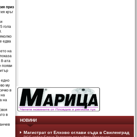
кия приз
тия кръг
ти
5 гола
.
няколко
е едва
нето на
 показа
 8-ата
е появи
митър
а едно
ево му
сичко в
 на
а на
 своя
ато в
НОВИНИ
Ванчев
Магистрат от Елхово оглави съда в Свиленград